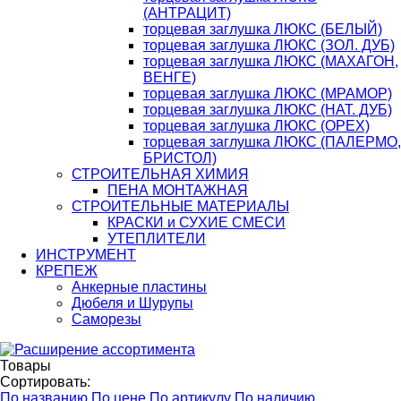
(АНТРАЦИТ)
торцевая заглушка ЛЮКС (БЕЛЫЙ)
торцевая заглушка ЛЮКС (ЗОЛ. ДУБ)
торцевая заглушка ЛЮКС (МАХАГОН,
ВЕНГЕ)
торцевая заглушка ЛЮКС (МРАМОР)
торцевая заглушка ЛЮКС (НАТ. ДУБ)
торцевая заглушка ЛЮКС (ОРЕХ)
торцевая заглушка ЛЮКС (ПАЛЕРМО,
БРИСТОЛ)
СТРОИТЕЛЬНАЯ ХИМИЯ
ПЕНА МОНТАЖНАЯ
СТРОИТЕЛЬНЫЕ МАТЕРИАЛЫ
КРАСКИ и СУХИЕ СМЕСИ
УТЕПЛИТЕЛИ
ИНСТРУМЕНТ
КРЕПЕЖ
Анкерные пластины
Дюбеля и Шурупы
Саморезы
Товары
Сортировать:
По названию
По цене
По артикулу
По наличию