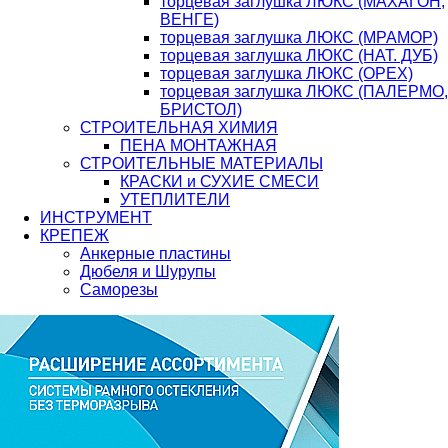
торцевая заглушка ЛЮКС (МАХАГОН,
ВЕНГЕ)
торцевая заглушка ЛЮКС (МРАМОР)
торцевая заглушка ЛЮКС (НАТ. ДУБ)
торцевая заглушка ЛЮКС (ОРЕХ)
торцевая заглушка ЛЮКС (ПАЛЕРМО,
БРИСТОЛ)
СТРОИТЕЛЬНАЯ ХИМИЯ
ПЕНА МОНТАЖНАЯ
СТРОИТЕЛЬНЫЕ МАТЕРИАЛЫ
КРАСКИ и СУХИЕ СМЕСИ
УТЕПЛИТЕЛИ
ИНСТРУМЕНТ
КРЕПЕЖ
Анкерные пластины
Дюбеля и Шурупы
Саморезы