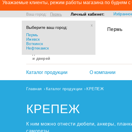
Уважаемые клиенты, режим работы магазина по будням с 0
Избранно
Ваш город:
Пермь
Личный кабинет:
x
Выберите ваш город:
Интернет-магазин по
Пермь
продаже
Пермь
подоконников,
Ижевск
откосов, отливов и
Воткинск
Нефтекамск
других
комплектующих
для пластиковых окон
и дверей
Каталог продукции
О компании
Главная
Каталог продукции
КРЕПЕЖ
КРЕПЕЖ
К ним можно отнести дюбели, анкеры, план
саморезы.