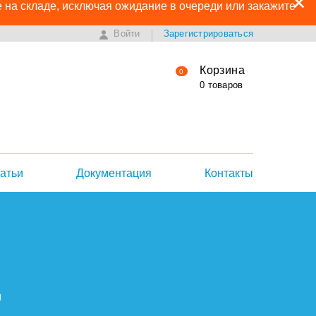
+
е на складе, исключая ожидание в очереди или закажите
Войти
Зарегистрироваться
Корзина
0
0 товаров
атьи
Документация
Контакты
и