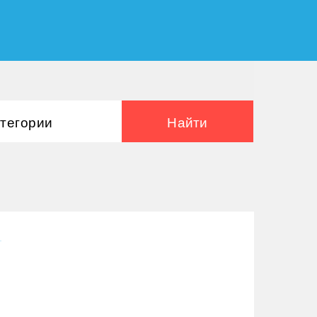
атегории
ы