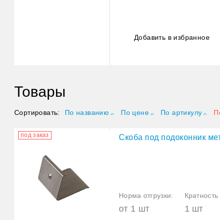
Добавить в избранное
Товары
Сортировать:
По названию
По цене
По артикулу
П
под заказ
Скоба под подоконник ме
Норма отгрузки:
Кратность 
от 1 шт
1 шт