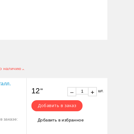
о наличию
талл.
12
"
шт.
+
–
Добавить в заказ
в заказе:
Добавить в избранное