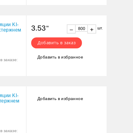
яции KI-
3.53
"
шт.
+
–
стержнем
Добавить в заказ
Добавить в избранное
в заказе:
яции KI-
Добавить в избранное
стержнем
в заказе: