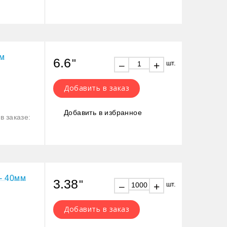
мм
6.6
"
шт.
+
–
Добавить в заказ
Добавить в избранное
в заказе:
- 40мм
3.38
"
шт.
+
–
Добавить в заказ