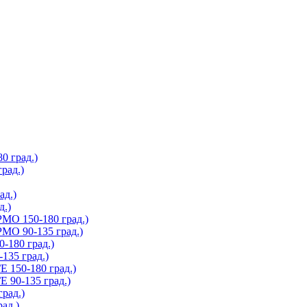
 град.)
рад.)
д.)
.)
О 150-180 град.)
О 90-135 град.)
180 град.)
35 град.)
150-180 град.)
90-135 град.)
рад.)
ад.)