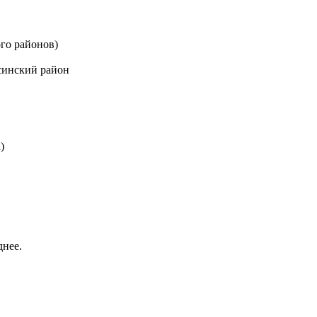
го районов)
синский район
)
днее.