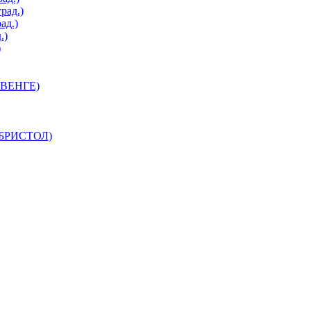
рад.)
ад.)
.)
)
 ВЕНГЕ)
 БРИСТОЛ)