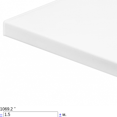
1069.2
"
–
+
м.