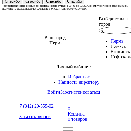
Спасибо
Спасибо
Спасибо
Спасибо
Уважаемые клиенты, режим работы магазина по будням с 09:00 до 17:30. Оформите интернет-заказ на сайте,
получите на складе, исключая ожидание в очереди или закажите доставку.
+
Выберите ваш
город:
x
Ваш город:
Пермь
Пермь
Ижевск
Воткинск
Нефтекам
Личный кабинет:
Избранное
Написать директору
Войти
Зарегистрироваться
+7 (342) 20-555-02
0
Корзина
Заказать звонок
0 товаров