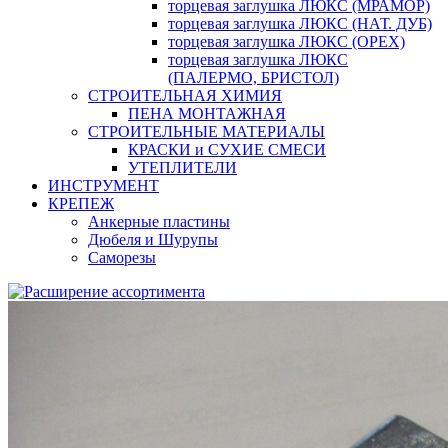
торцевая заглушка ЛЮКС (МРАМОР)
торцевая заглушка ЛЮКС (НАТ. ДУБ)
торцевая заглушка ЛЮКС (ОРЕХ)
торцевая заглушка ЛЮКС
(ПАЛЕРМО, БРИСТОЛ)
СТРОИТЕЛЬНАЯ ХИМИЯ
ПЕНА МОНТАЖНАЯ
СТРОИТЕЛЬНЫЕ МАТЕРИАЛЫ
КРАСКИ и СУХИЕ СМЕСИ
УТЕПЛИТЕЛИ
ИНСТРУМЕНТ
КРЕПЕЖ
Анкерные пластины
Дюбеля и Шурупы
Саморезы