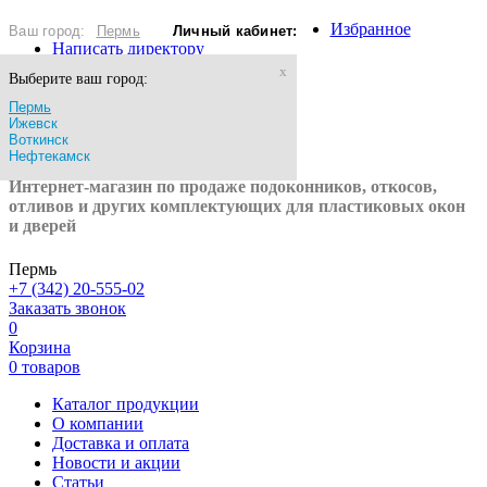
Избранное
Ваш город:
Пермь
Личный кабинет:
Написать директору
x
Выберите ваш город:
Войти
Пермь
Ижевск
Зарегистрироваться
Воткинск
Нефтекамск
Интернет-магазин по продаже подоконников, откосов,
отливов и других
комплектующих для пластиковых окон
и дверей
Пермь
+7 (342) 20-555-02
Заказать звонок
0
Корзина
0 товаров
Каталог продукции
О компании
Доставка и оплата
Новости и акции
Статьи