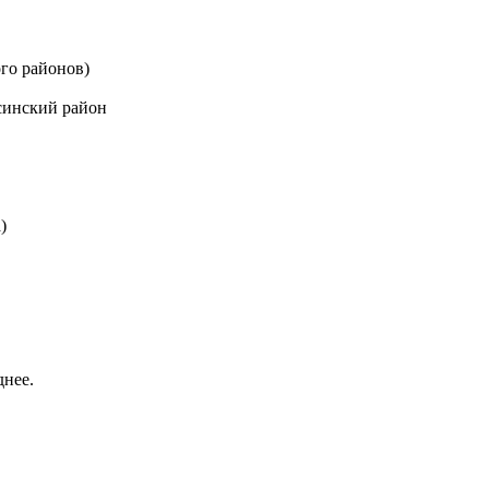
го районов)
синский район
)
днее.