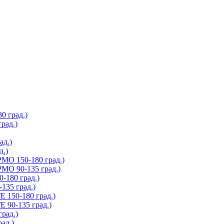
 град.)
рад.)
д.)
.)
О 150-180 град.)
О 90-135 град.)
180 град.)
35 град.)
150-180 град.)
90-135 град.)
рад.)
ад.)