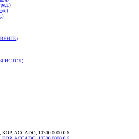
рад.)
ад.)
.)
)
 ВЕНГЕ)
 БРИСТОЛ)