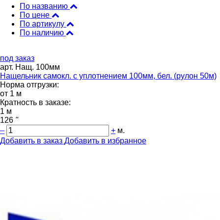
По названию
По цене
По артикулу
По наличию
под заказ
арт. Нащ. 100мм
Нащельник самокл. с уплотнением 100мм, бел. (рулон 50м)
Норма отгрузки:
от 1 м
Кратность в заказе:
1 м
126
"
–
+
м.
Добавить в заказ
Добавить в избранное