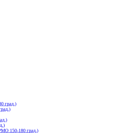
 град.)
рад.)
д.)
.)
О 150-180 град.)