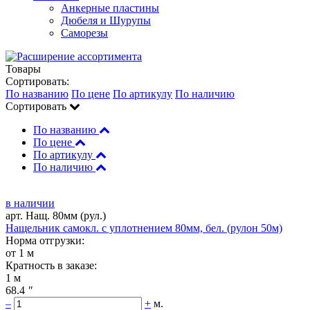
Анкерные пластины
Дюбеля и Шурупы
Саморезы
Товары
Сортировать:
По названию
По цене
По артикулу
По наличию
Сортировать
По названию
По цене
По артикулу
По наличию
в наличии
арт. Нащ. 80мм (рул.)
Нащельник самокл. с уплотнением 80мм, бел. (рулон 50м)
Норма отгрузки:
от 1 м
Кратность в заказе:
1 м
68.4
"
–
+
м.