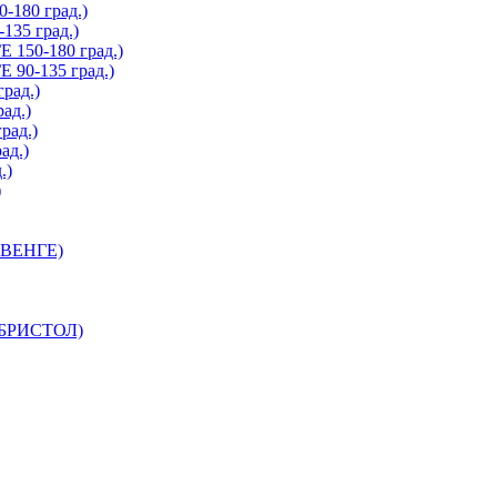
180 град.)
35 град.)
150-180 град.)
90-135 град.)
рад.)
ад.)
рад.)
ад.)
.)
)
 ВЕНГЕ)
 БРИСТОЛ)