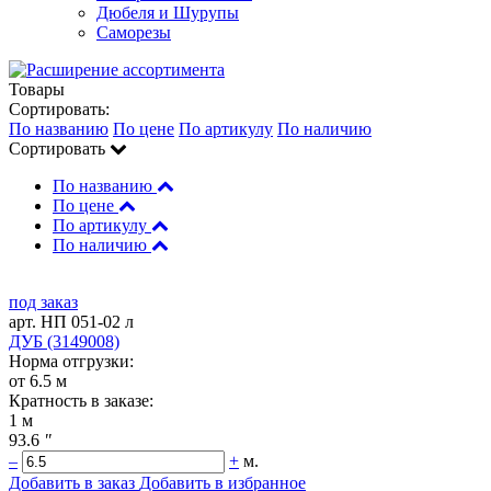
Дюбеля и Шурупы
Саморезы
Товары
Сортировать:
По названию
По цене
По артикулу
По наличию
Сортировать
По названию
По цене
По артикулу
По наличию
под заказ
арт. НП 051-02 л
ДУБ (3149008)
Норма отгрузки:
от 6.5 м
Кратность в заказе:
1 м
93.6
"
–
+
м.
Добавить в заказ
Добавить в избранное