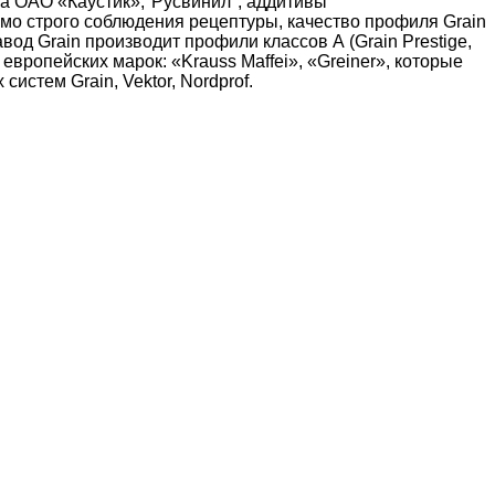
а ОАО «Каустик»,"Русвинил", аддитивы
мо строго соблюдения рецептуры, качество профиля Grain
од Grain производит профили классов А (Grain Prestige,
и европейских марок: «Krauss Maffei», «Greiner», которые
стем Grain, Vektor, Nordprof.