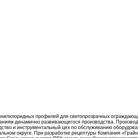
инилхлоридных профилей для светопрозрачных ограждающих
ованиям динамично развивающегося производства. Произво
дство и инструментальный цех по обслуживанию оборудова
ьном округе. При разработке рецептуры Компания «Грайн»