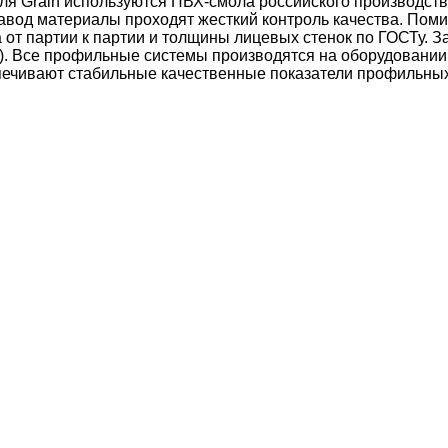
я Grain используются ПВХ-смола российского производств
авод материалы проходят жесткий контроль качества. Поми
от партии к партии и толщины лицевых стенок по ГОСТу. Зав
rof 58). Все профильные системы производятся на оборудовани
чивают стабильные качественные показатели профильных си