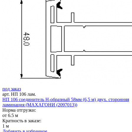
под заказ
арт. НП 106 лам.
НП 106 соединитель Н-образный 58мм (6,5 м) двух. сторонняя
ламинация (МАХАГОНИ (2097013))
Норма отгрузки:
от 6.5 м
Кратность в заказе:
1 м
Добавить в избранное