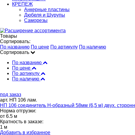
КРЕПЕЖ
Анкерные пластины
Дюбеля и Шурупы
Саморезы
Товары
Сортировать:
По названию
По цене
По артикулу
По наличию
Сортировать
По названию
По цене
По артикулу
По наличию
под заказ
арт. НП 106 лам.
НП 106 соединитель Н-образный 58мм (6,5 м) двух. сторо
Норма отгрузки:
от 6.5 м
Кратность в заказе:
1 м
Добавить в избранное